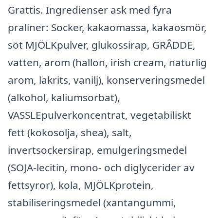
Grattis. Ingredienser ask med fyra
praliner: Socker, kakaomassa, kakaosmör,
söt MJÖLKpulver, glukossirap, GRÂDDE,
vatten, arom (hallon, irish cream, naturlig
arom, lakrits, vanilj), konserveringsmedel
(alkohol, kaliumsorbat),
VASSLEpulverkoncentrat, vegetabiliskt
fett (kokosolja, shea), salt,
invertsockersirap, emulgeringsmedel
(SOJA-lecitin, mono- och diglycerider av
fettsyror), kola, MJÖLKprotein,
stabiliseringsmedel (xantangummi,