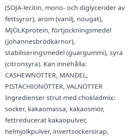
(SOJA-lecitin, mono- och diglycerider av
fettsyror), arom (vanilj, nougat),
MJÖLKprotein, förtjockningsmedel
(johannesbrödkärnor),
stabiliseringsmedel (guargummi), syra
(citronsyra). Kan innehålla:
CASHEWNÖTTER, MANDEL,
PISTACHIONÖTTER, VALNÖTTER
Ingredienser strut med chokladmix:
socker, kakaomassa, kakaosmör,
fettreducerat kakaopulver,
helmjölkpulver, invertsockersirap,