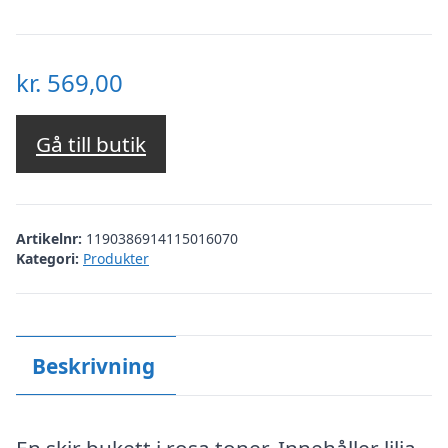
kr.
569,00
Gå till butik
Artikelnr:
1190386914115016070
Kategori:
Produkter
Beskrivning
En skir bukett i rosa toner. Innehåller lilja,