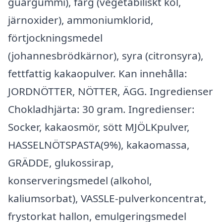
guargummi), färg (vegetabiliskt kol,
järnoxider), ammoniumklorid,
förtjockningsmedel
(johannesbrödkärnor), syra (citronsyra),
fettfattig kakaopulver. Kan innehålla:
JORDNÖTTER, NÖTTER, ÄGG. Ingredienser
Chokladhjärta: 30 gram. Ingredienser:
Socker, kakaosmör, sött MJÖLKpulver,
HASSELNÖTSPASTA(9%), kakaomassa,
GRÄDDE, glukossirap,
konserveringsmedel (alkohol,
kaliumsorbat), VASSLE-pulverkoncentrat,
frystorkat hallon, emulgeringsmedel