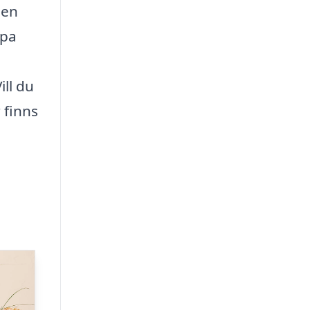
 en
lpa
ill du
 finns