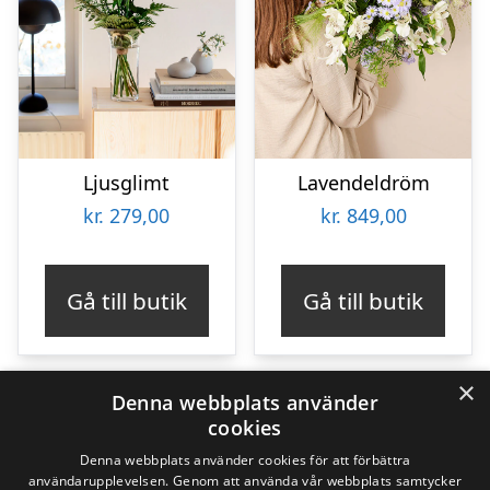
Ljusglimt
Lavendeldröm
kr.
279,00
kr.
849,00
Gå till butik
Gå till butik
×
Denna webbplats använder
cookies
190
Produkter
190
Denna webbplats använder cookies för att förbättra
användarupplevelsen. Genom att använda vår webbplats samtycker
produkter