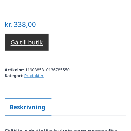
kr.
338,00
Gå till butik
Artikelnr:
1190385310136785550
Kategori:
Produkter
Beskrivning
Ståtlig och tidlös bukett som passar för