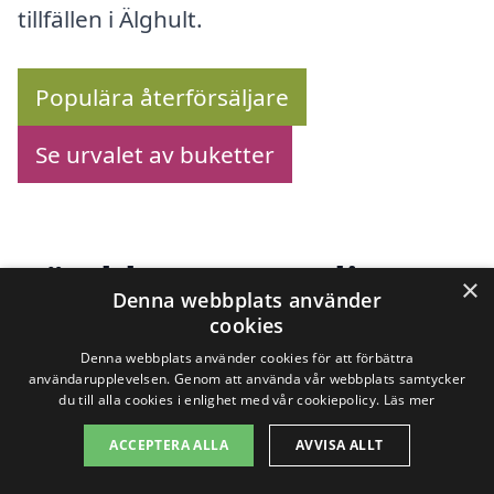
tillfällen i Älghult.
Populära återförsäljare
Se urvalet av buketter
Köp blommor online –
×
Denna webbplats använder
Se utbudet här!
cookies
Denna webbplats använder cookies för att förbättra
användarupplevelsen. Genom att använda vår webbplats samtycker
du till alla cookies i enlighet med vår cookiepolicy.
Läs mer
Letar du efter ett pålitligt
blomsterbud i
ACCEPTERA ALLA
AVVISA ALLT
Älghult
? Du har kommit rätt! Vår