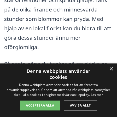
på de olika firande och minnesvärda
stunder som blommor kan pryda. Med
hjälp av en lokal florist kan du bidra till att
göra dessa stunder ännu mer
oförglömliga.
Så nästa gång du tänker på att skicka en
×
Denna webbplats använder
liten gest av omtanke, överväg att
cookies
beställa ett blomsterbud via blomsterbud-
Denna webbplats använder cookies för att förbättra
användarupplevelsen. Genom att använda vår webbplats samtycker
samma-dag.se. Här kan du enkelt hitta
du till alla cookies i enlighet med vår cookiepolicy.
Läs mer
den perfekta buketten för varje tillfälle
ACCEPTERA ALLA
AVVISA ALLT
och få den levererad samma dag. Gör