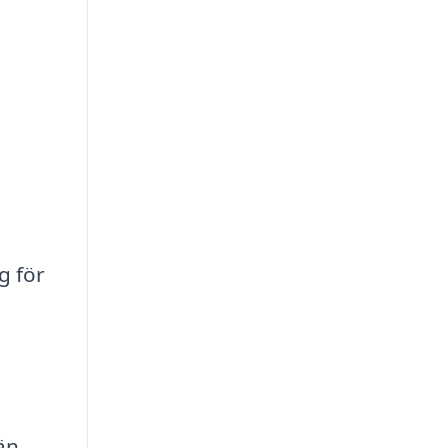
g för
än,