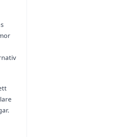
ns
mmor
rnativ
ett
lare
gar.