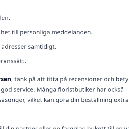
len.
het till personliga meddelanden.
a adresser samtidigt.
eranssätt.
rsen
, tänk på att titta på recensioner och bety
ch god service. Många floristbutiker har också
äsonger, vilket kan göra din beställning extra
ill din partner eller en färgglad bukett till en v