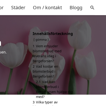
or
Städer
Om / kontakt
Blogg
Innehållsförteckning
n
gömma
1
Vem erbjuder
blomsterbud med
sen.
leverans idag i
Bergeforsen?
2
Vad kostar en
blomsterbud i
Bergeforsen?
2.1
Vad kan
blomsterbud i
Bergeforsen hjälpa dig
med?
3
Vilka typer av