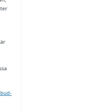
tter
 är
ssa
rbud-