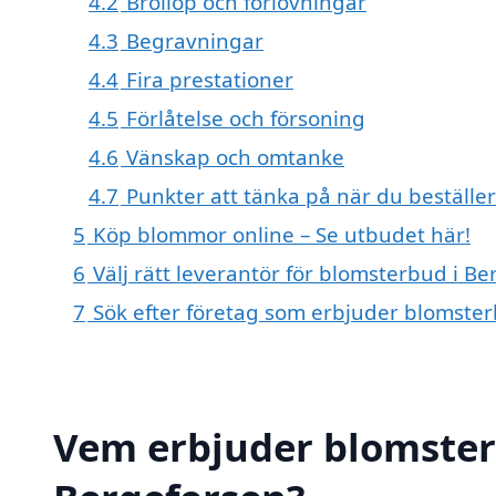
4.2
Bröllop och förlovningar
4.3
Begravningar
4.4
Fira prestationer
4.5
Förlåtelse och försoning
4.6
Vänskap och omtanke
4.7
Punkter att tänka på när du beställ
5
Köp blommor online – Se utbudet här!
6
Välj rätt leverantör för blomsterbud i B
7
Sök efter företag som erbjuder blomster
Vem erbjuder blomster