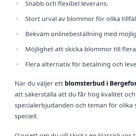
Snabb och flexibel leverans.
Stort urval av blommor för olika tillfäl
Bekväm onlinebeställning med möjlig
Möjlighet att skicka blommor till fler
Flera alternativ för betalning och lev
När du väljer ett
blomsterbud i Bergefo
att säkerställa att du får hög kvalitet o
specialerbjudanden och teman för olika s
speciell.
Oavsett om du vill skicka en klassisk ros t