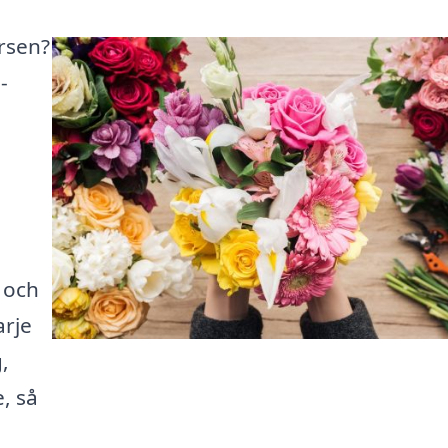
rsen?
-
r och
arje
,
, så