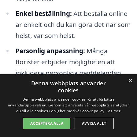
Enkel beställning:
Att beställa online
är enkelt och du kan göra det när som
helst, var som helst.
Personlig anpassning:
Många
florister erbjuder möjligheten att
inkludera personliga meddelanden
×
Denna webbplats använder
eller tillägg för att göra din gåva ännu
cookies
mer speciell.
Denna webbplats använder cookies för att förbättra
användarupplevelsen. Genom att använda vår webbplats samtycker
Säkerhet:
Professionella florister tar
du till alla cookies i enlighet med vår cookiepolicy.
Läs mer
hand om blommorna på bästa sätt för
ACCEPTERA ALLA
AVVISA ALLT
att säkerställa att de kommer i perfekt