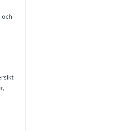
0 och
rsikt
r,