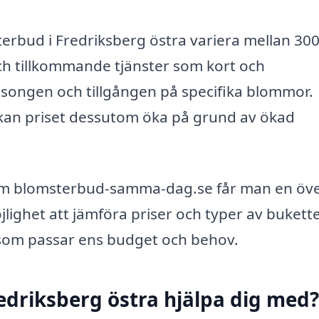
sterbud i Fredriksberg östra variera mellan 30
ch tillkommande tjänster som kort och
äsongen och tillgången på specifika blommor.
an priset dessutom öka på grund av ökad
m blomsterbud-samma-dag.se får man en öve
jlighet att jämföra priser och typer av bukette
ng som passar ens budget och behov.
edriksberg östra hjälpa dig med?