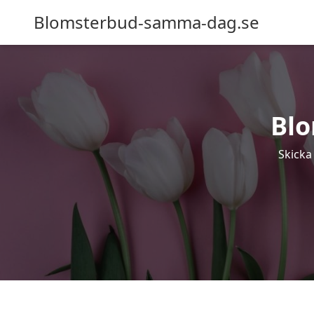
Blomsterbud-samma-dag.se
Blo
Skicka