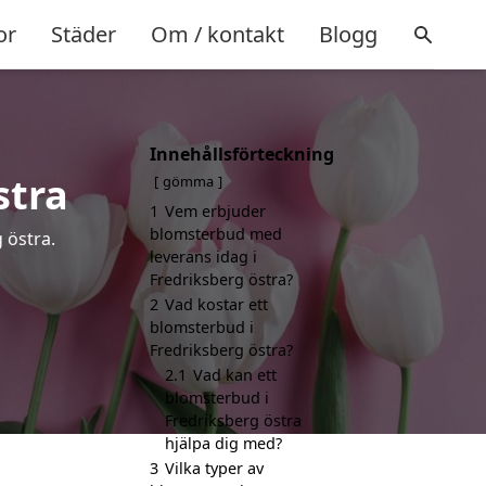
or
Städer
Om / kontakt
Blogg
Innehållsförteckning
stra
gömma
1
Vem erbjuder
blomsterbud med
 östra.
leverans idag i
Fredriksberg östra?
2
Vad kostar ett
blomsterbud i
Fredriksberg östra?
2.1
Vad kan ett
blomsterbud i
Fredriksberg östra
hjälpa dig med?
3
Vilka typer av