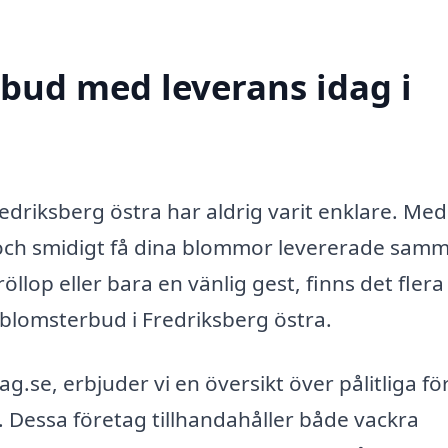
bud med leverans idag i
redriksberg östra har aldrig varit enklare. Med
och smidigt få dina blommor levererade sam
llop eller bara en vänlig gest, finns det flera
t blomsterbud i Fredriksberg östra.
se, erbjuder vi en översikt över pålitliga fö
 Dessa företag tillhandahåller både vackra