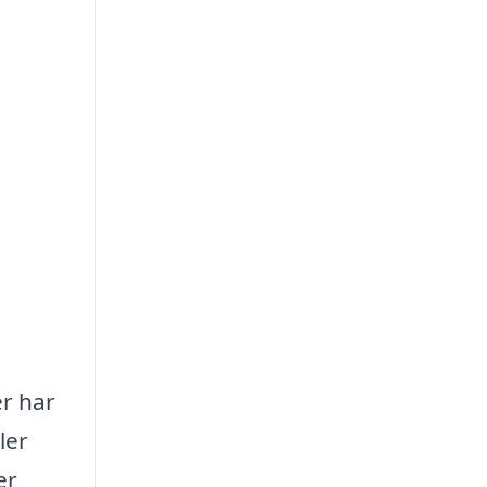
er har
ler
er