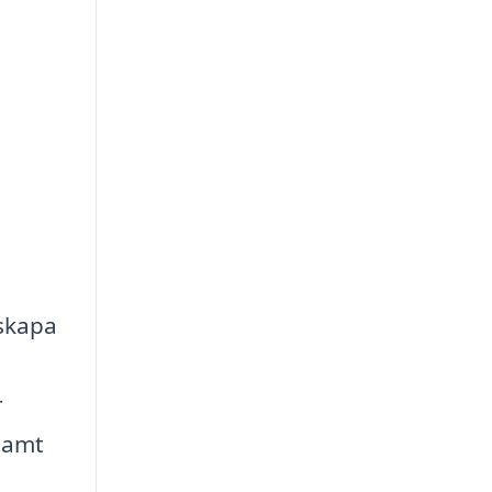
 skapa
r
 samt