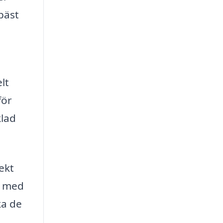
 bäst
lt
för
klad
ekt
s med
ka de