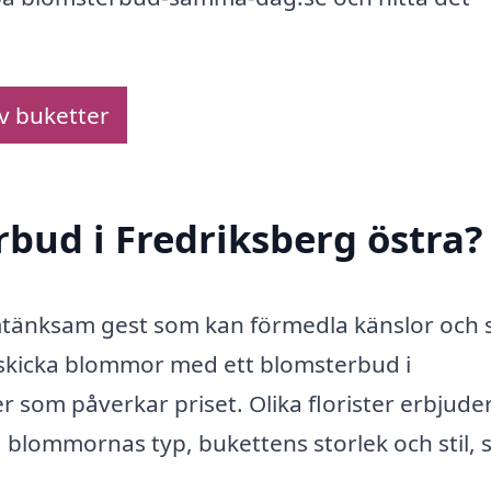
av buketter
rbud i Fredriksberg östra?
omtänksam gest som kan förmedla känslor och
 skicka blommor med ett blomsterbud i
er som påverkar priset. Olika florister erbjude
på blommornas typ, bukettens storlek och stil,