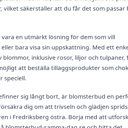
, vilket säkerställer att du får det som passar
 vara en utmärkt lösning för dem som vill
ller bara visa sin uppskattning. Med ett enke
 blommor, inklusive rosor, liljor och tulpaner, 
jligt att beställa tilläggsprodukter som cho
 speciell.
finner sig långt bort, är blomsterbud en perf
Försäkra dig om att trivseln och glädjen sprid
ren i Fredriksberg östra. Börja med att utfors
 på blomsterbud-samma-dag.se och hitta det