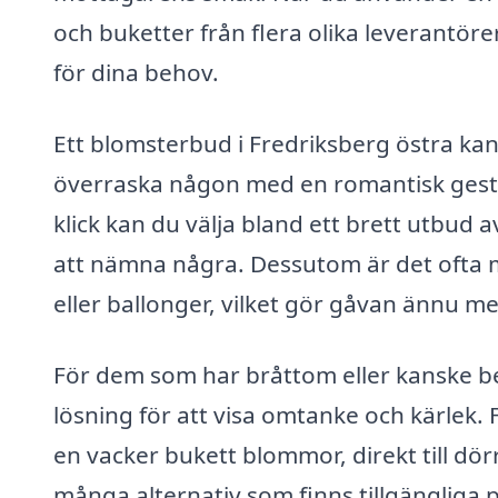
och buketter från flera olika leverantörer
för dina behov.
Ett blomsterbud i Fredriksberg östra kan
överraska någon med en romantisk gest e
klick kan du välja bland ett brett utbud av
att nämna några. Dessutom är det ofta mö
eller ballonger, vilket gör gåvan ännu mer
För dem som har bråttom eller kanske be
lösning för att visa omtanke och kärlek. 
en vacker bukett blommor, direkt till dör
många alternativ som finns tillgängliga