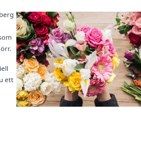
sberg
 som
örr.
ell
u ett