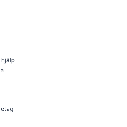
 hjälp
ma
retag