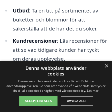
Utbud:
Ta en titt på sortimentet av
buketter och blommor för att
säkerställa att de har det du söker.
Kundrecensioner:
Läs recensioner för
att se vad tidigare kunder har tyckt
om deras upplevelse.
×
Denna webbplats använder
cookies
Genom att använda blomsterbud-samma-
Denna webbplats använder cookies för att förbättra
dag.se får du en enkel och snabb väg att
användarupplevelsen. Genom att använda vår webbplats samtycker
du till alla cookies i enlighet med vår cookiepolicy.
Läs mer
hitta det perfekta blomsterbudet i
Granby, oavsett vilket tillfälle det handlar
ACCEPTERA ALLA
AVVISA ALLT
om. Mottagaren kommer att uppskatta