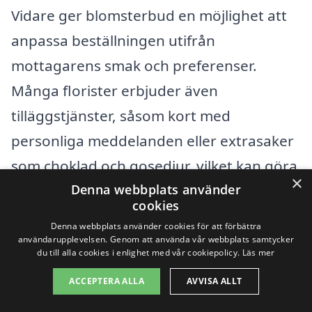
Vidare ger blomsterbud en möjlighet att
anpassa beställningen utifrån
mottagarens smak och preferenser.
Många florister erbjuder även
tilläggstjänster, såsom kort med
personliga meddelanden eller extrasaker
som choklad och gosedjur, vilket kan göra
×
leveransen ännu mer speciell.
Denna webbplats använder
cookies
Denna webbplats använder cookies för att förbättra
Oavsett anledningen, kommer
användarupplevelsen. Genom att använda vår webbplats samtycker
du till alla cookies i enlighet med vår cookiepolicy.
Läs mer
blomsterbud i Hyltebruk att säkert sprida
ACCEPTERA ALLA
AVVISA ALLT
glädje och omtanke. Så nästa gång du har
något att fira, en vän eller familjemedlem