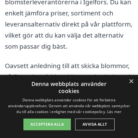
blomsterleverantörerna i Igelfors. Du kan
enkelt jämföra priser, sortiment och
leveransalternativ direkt på vår plattform,
vilket gör att du kan välja det alternativ
som passar dig bäst.
Oavsett anledning till att skicka blommor,
så finns det alltid en blomsterbudstjänst i
×
Denna webbplats använder
Igelfors som kan hjälpa dig att sprida
cookies
glädje och kärlek. Var kommunikativ om
Denna webbplats använder cookies för att förbättra
användarupplevelsen. Genom att använda vår webbplats samtycker
vad du vill förmedla med din gåva, och låt
du till alla cookies i enlighet med vår cookiepolicy.
Läs mer
blommorna göra jobbet för dig. Genom
ACCEPTERA ALLA
AVVISA ALLT
att skicka ett blomsterbud visar du