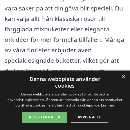
vara säker på att din gåva blir speciell. Du
kan välja allt från klassiska rosor till
färgglada mixbuketter eller eleganta
orkidéer för mer formella tillfällen. Många
av våra florister erbjuder även
specialdesignade buketter, vilket gör att
du kan lägga till en personlig touch.
×
Denna webbplats använder
cookies
När du beställer ett
blomsterbud i Källö-
Denna webbplats använder cookies för att förbättra
Knippla
kan du vara trygg i att floristen
användarupplevelsen. Genom att använda vår webbplats samtycker
du till alla cookies i enlighet med vår cookiepolicy.
Läs mer
tar hand om allt. Oavsett om du vill ha
ACCEPTERA ALLA
AVVISA ALLT
leverans samma dag eller om du planerar