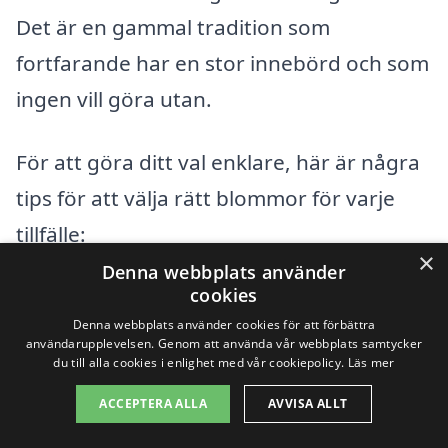
Det är en gammal tradition som
fortfarande har en stor innebörd och som
ingen vill göra utan.
För att göra ditt val enklare, här är några
tips för att välja rätt blommor för varje
tillfälle:
×
Denna webbplats använder
cookies
Fundera på mottagarens smak:
Vilka
Denna webbplats använder cookies för att förbättra
blommor tycker de om? Att veta deras
användarupplevelsen. Genom att använda vår webbplats samtycker
du till alla cookies i enlighet med vår cookiepolicy.
Läs mer
favoritblommor kan hjälpa till att göra
gesten ännu mer speciell.
ACCEPTERA ALLA
AVVISA ALLT