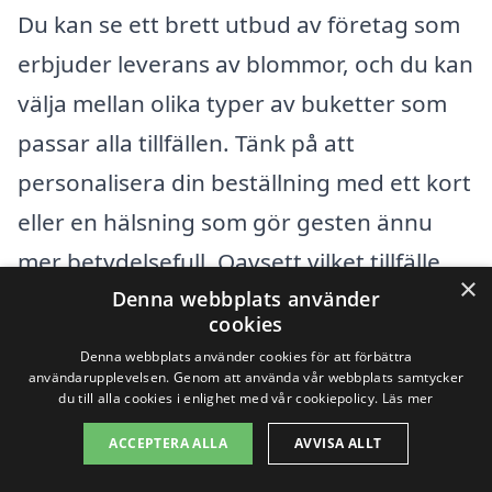
Du kan se ett brett utbud av företag som
erbjuder leverans av blommor, och du kan
välja mellan olika typer av buketter som
passar alla tillfällen. Tänk på att
personalisera din beställning med ett kort
eller en hälsning som gör gesten ännu
mer betydelsefull. Oavsett vilket tillfälle
×
Denna webbplats använder
det gäller, kan ett blomsterbud sprida
cookies
glädje och värme och vara den perfekta
Denna webbplats använder cookies för att förbättra
presenten för att uttrycka dina känslor.
användarupplevelsen. Genom att använda vår webbplats samtycker
du till alla cookies i enlighet med vår cookiepolicy.
Läs mer
ACCEPTERA ALLA
AVVISA ALLT
Genom att använda tjänsten på
blomsterbud-samma-dag.se kan du