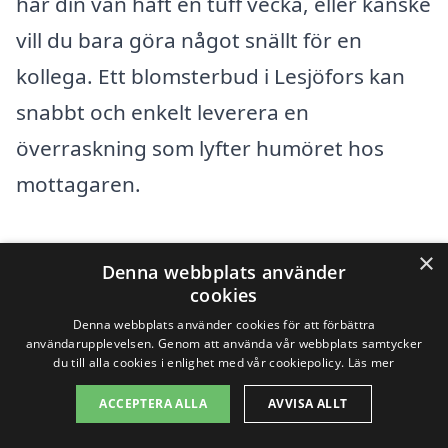
har din vän haft en tuff vecka, eller kanske
vill du bara göra något snällt för en
kollega. Ett blomsterbud i Lesjöfors kan
snabbt och enkelt leverera en
överraskning som lyfter humöret hos
mottagaren.
×
Vad kan ett blomsterbud
Denna webbplats använder
cookies
hjälpa dig med?
Denna webbplats använder cookies för att förbättra
användarupplevelsen. Genom att använda vår webbplats samtycker
Leverans av blommor till olika tillfällen
du till alla cookies i enlighet med vår cookiepolicy.
Läs mer
som födelsedagar, bröllop, och
ACCEPTERA ALLA
AVVISA ALLT
begravningar.