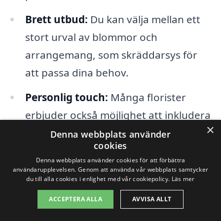
Brett utbud:
Du kan välja mellan ett
stort urval av blommor och
arrangemang, som skräddarsys för
att passa dina behov.
Personlig touch:
Många florister
erbjuder också möjlighet att inkludera
×
ett personligt meddelande med din
Denna webbplats använder
cookies
blomsterleverans.
Denna webbplats använder cookies för att förbättra
användarupplevelsen. Genom att använda vår webbplats samtycker
Bekvämlighet:
Beställning online gör
du till alla cookies i enlighet med vår cookiepolicy.
Läs mer
det enkelt och smidigt att skicka
ACCEPTERA ALLA
AVVISA ALLT
blommor, oavsett var du befinner dig.