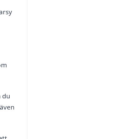
arsy
som
m du
 även
ett