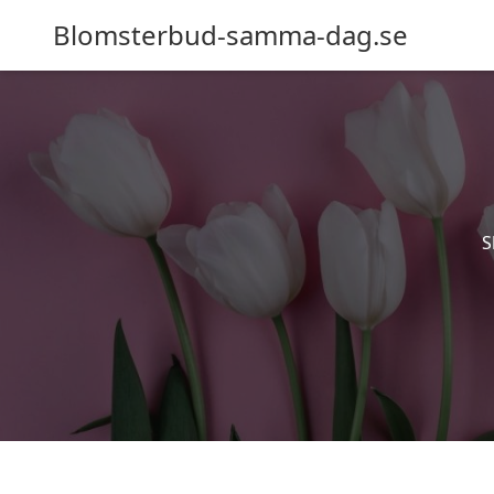
Blomsterbud-samma-dag.se
S