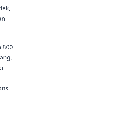
lek,
an
h 800
mang,
er
ans