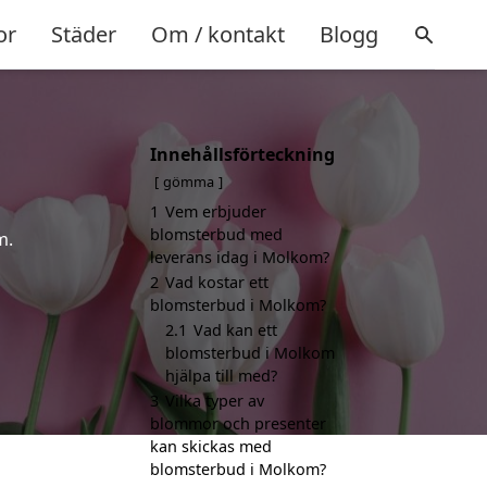
or
Städer
Om / kontakt
Blogg
Innehållsförteckning
gömma
1
Vem erbjuder
blomsterbud med
m.
leverans idag i Molkom?
2
Vad kostar ett
blomsterbud i Molkom?
2.1
Vad kan ett
blomsterbud i Molkom
hjälpa till med?
3
Vilka typer av
blommor och presenter
kan skickas med
blomsterbud i Molkom?