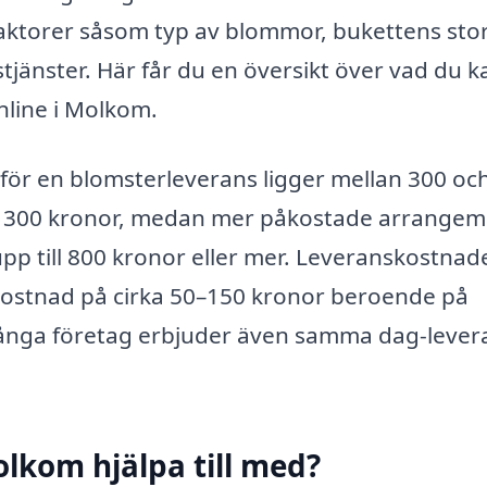
faktorer såsom typ av blommor, bukettens stor
stjänster. Här får du en översikt över vad du k
nline i Molkom.
 för en blomsterleverans ligger mellan 300 oc
nt 300 kronor, medan mer påkostade arrange
 upp till 800 kronor eller mer. Leveranskostnad
n kostnad på cirka 50–150 kronor beroende på
Många företag erbjuder även samma dag-lever
lkom hjälpa till med?