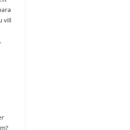
para
 vill
.
er
om?