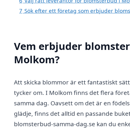
6
Välj rätt leverantör för blomsterbud i M
7
Sök efter ett företag som erbjuder blom
Vem erbjuder blomster
Molkom?
Att skicka blommor är ett fantastiskt sät
tycker om. I Molkom finns det flera för
samma dag. Oavsett om det är en födelsed
glädje, finns det alltid en passande buk
blomsterbud-samma-dag.se kan du enkelt