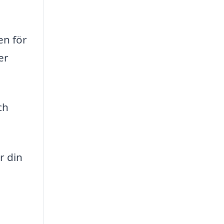
en för
er
ch
r din