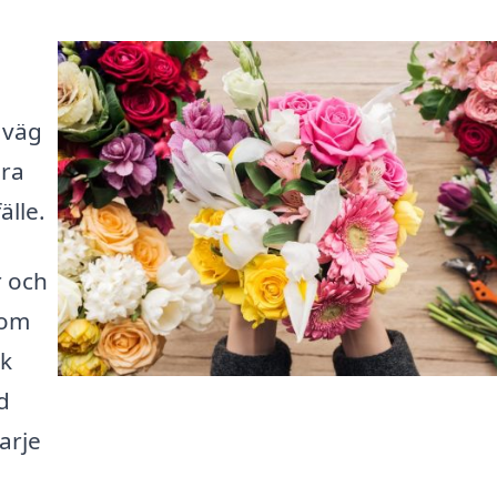
 väg
era
älle.
r och
som
ck
d
arje