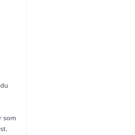
 du
er som
st.