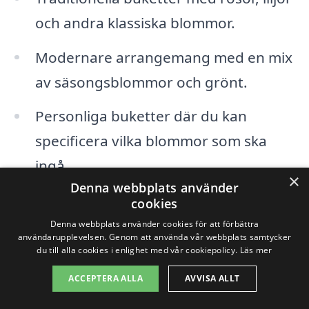
och andra klassiska blommor.
Modernare arrangemang med en mix
av säsongsblommor och grönt.
Personliga buketter där du kan
specificera vilka blommor som ska
ingå.
×
Denna webbplats använder
Presentkorgar som innehåller
cookies
blommor samt andra gåvor, som
Denna webbplats använder cookies för att förbättra
användarupplevelsen. Genom att använda vår webbplats samtycker
choklad eller vin.
du till alla cookies i enlighet med vår cookiepolicy.
Läs mer
ACCEPTERA ALLA
AVVISA ALLT
Genom att använda blomsterbud-samma-