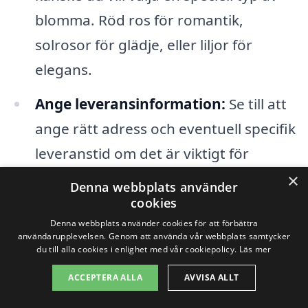
blomma. Röd ros för romantik,
solrosor för glädje, eller liljor för
elegans.
Ange leveransinformation:
Se till att
ange rätt adress och eventuell specifik
leveranstid om det är viktigt för
mottagaren.
×
Denna webbplats använder
cookies
Personligt meddelande:
Många
Denna webbplats använder cookies för att förbättra
florister erbjuder möjligheten att
användarupplevelsen. Genom att använda vår webbplats samtycker
du till alla cookies i enlighet med vår cookiepolicy.
Läs mer
inkludera ett kort med ett
ACCEPTERA ALLA
AVVISA ALLT
meddelande, vilket ger en personlig