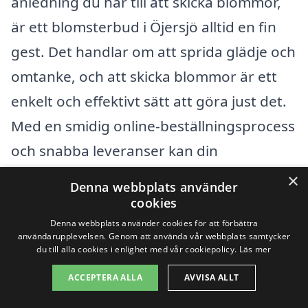
anledning du har till att skicka blommor,
är ett blomsterbud i Öjersjö alltid en fin
gest. Det handlar om att sprida glädje och
omtanke, och att skicka blommor är ett
enkelt och effektivt sätt att göra just det.
Med en smidig online-beställningsprocess
och snabba leveranser kan din
blomsterleverans bli en söt överraskning
×
Denna webbplats använder
ligger bara några klick bort.
cookies
Denna webbplats använder cookies för att förbättra
användarupplevelsen. Genom att använda vår webbplats samtycker
Populära återförsäljare
du till alla cookies i enlighet med vår cookiepolicy.
Läs mer
ACCEPTERA ALLA
AVVISA ALLT
Se urvalet av buketter