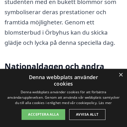
studenten med en bukett blommor som
symboliserar deras prestationer och
framtida möjligheter. Genom ett
blomsterbud i Örbyhus kan du skicka
glädje och lycka på denna speciella dag.
Nationaldagen och andra
×
högtider
Denna webbplats använder
cookies
Denna webbplats använder cookies för att förbättra
Många väljer även att skicka blommor
användarupplevelsen. Genom att använda vår webbplats samtycker
du till alla cookies i enlighet med vår cookiepolicy.
Läs mer
under olika högtider som Midsommar
eller Jul. Blommor ger en extra touch av
ACCEPTERA ALLA
AVVISA ALLT
festlighet och kan användas för att