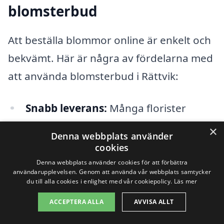
blomsterbud
Att beställa blommor online är enkelt och
bekvämt. Här är några av fördelarna med
att använda blomsterbud i Rättvik:
Snabb leverans:
Många florister
erbjuder samma dags leverans, vilket
×
Denna webbplats använder
innebär att du kan skicka blommor på
cookies
kort varsel.
Denna webbplats använder cookies för att förbättra
användarupplevelsen. Genom att använda vår webbplats samtycker
du till alla cookies i enlighet med vår cookiepolicy.
Läs mer
Brett utbud:
Du kan välja bland ett
ACCEPTERA ALLA
AVVISA ALLT
stort urval av blommor och buketter
som passar varje tillfälle.