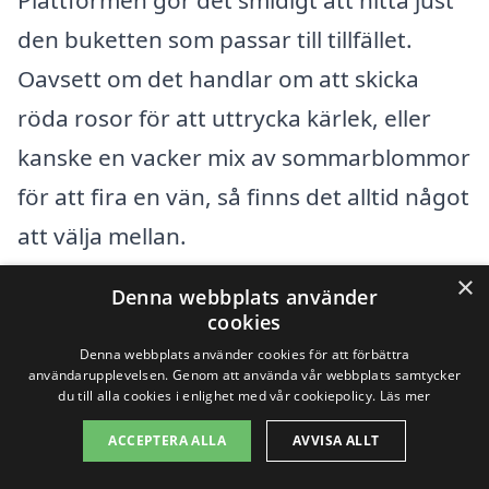
den buketten som passar till tillfället.
Oavsett om det handlar om att skicka
röda rosor för att uttrycka kärlek, eller
kanske en vacker mix av sommarblommor
för att fira en vän, så finns det alltid något
att välja mellan.
×
Denna webbplats använder
En av fördelarna med att använda ett
cookies
blomsterbud är även möjligheten att välja
Denna webbplats använder cookies för att förbättra
användarupplevelsen. Genom att använda vår webbplats samtycker
leveranstid. Du kan ofta välja att få
du till alla cookies i enlighet med vår cookiepolicy.
Läs mer
blommorna levererade samma dag, vilket
ACCEPTERA ALLA
AVVISA ALLT
gör det till en idealisk lösning för de mer