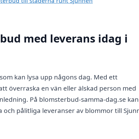
terbud till städerna runt Sjunnen
bud med leverans idag i
t som kan lysa upp någons dag. Med ett
att överraska en vän eller älskad person med
anledning. På blomsterbud-samma-dag.se kan
 och pålitliga leveranser av blommor till Sju