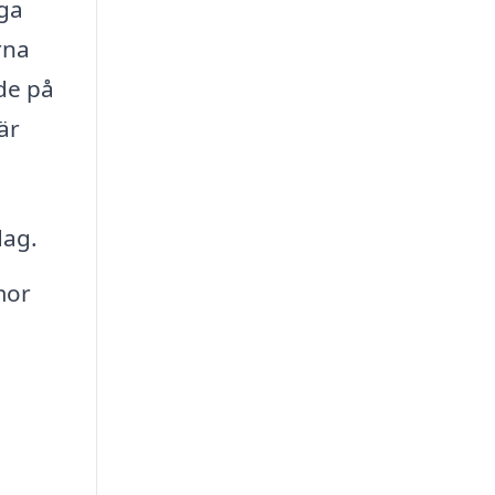
nga
rna
de på
 är
dag.
mor