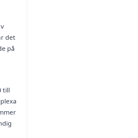
av
är det
de på
till
mplexa
kommer
ändig