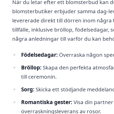
När du letar efter ett blomsterbud kan d
blomsterbutiker erbjuder samma dag-lev
levererade direkt till dörren inom någr
tillfälle, inklusive bröllop, födelsedagar, 
några anledningar till varför du kan beh
Födelsedagar:
Överraska någon speci
Bröllop:
Skapa den perfekta atmosfä
till ceremonin.
Sorg:
Skicka ett stödjande meddeland
Romantiska gester:
Visa din partner
överraskningsleverans av rosor.