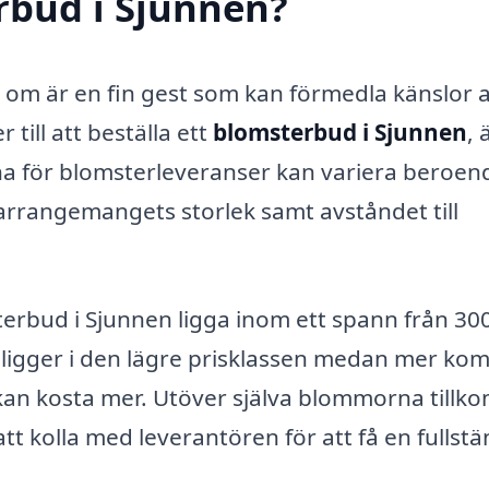
rbud i Sjunnen?
g om är en fin gest som kan förmedla känslor 
ill att beställa ett
blomsterbud i Sjunnen
, 
erna för blomsterleveranser kan variera beroen
, arrangemangets storlek samt avståndet till
terbud i Sjunnen ligga inom ett spann från 300 
t ligger i den lägre prisklassen medan mer ko
kan kosta mer. Utöver själva blommorna till
att kolla med leverantören för att få en fullst