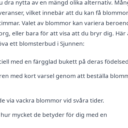
u dra nytta av en mängd olika alternativ. Må
eranser, vilket innebär att du kan få blommo
a timmar. Valet av blommor kan variera beroen
sorg, eller bara för att visa att du bryr dig. Här
öva ett blomsterbud i Sjunnen:
ell med en färgglad bukett på deras födelse
ren med kort varsel genom att beställa blom
e via vackra blommor vid svåra tider.
 hur mycket de betyder för dig med en