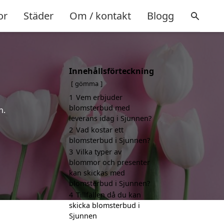
or
Städer
Om / kontakt
Blogg
Innehållsförteckning
gömma
1
Vem erbjuder
blomsterbud med
n.
leverans idag i Sjunnen?
2
Vad kostar ett
blomsterbud i Sjunnen?
3
Vilka typer av
blommor och presenter
kan skickas med
blomsterbud i Sjunnen?
4
Tillfällen då du kan
skicka blomsterbud i
Sjunnen