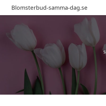
Blomsterbud-samma-dag.se
S