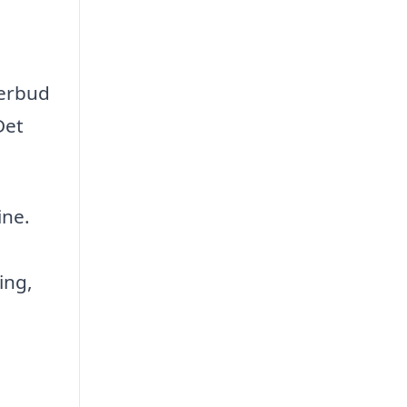
terbud
Det
ine.
ing,