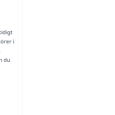
idigt
örer i
,
on du