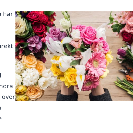
å har
irekt
l
andra
t över
a
e