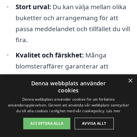
Stort urval:
Du kan välja mellan olika
buketter och arrangemang för att
passa meddelandet och tillfället du vill
fira.
Kvalitet och färskhet:
Många
blomsteraffärer garanterar att
blommorna är färska och av hög
×
Denna webbplats använder
kvalitet, vilket är viktigt för att ditt bud
cookies
ska göra rätt intryck.
Denna webbplats använder cookies för att förbättra
användarupplevelsen. Genom att använda vår webbplats samtycker
du till alla cookies i enlighet med vår cookiepolicy.
Läs mer
Oavsett varför eller när, är ett
ACCEPTERA ALLA
AVVISA ALLT
blomsterbud en underbar gåva som alltid