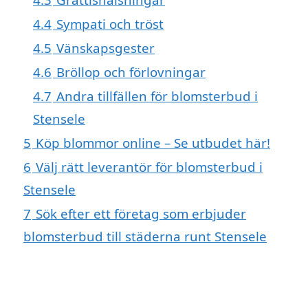
4.4
Sympati och tröst
4.5
Vänskapsgester
4.6
Bröllop och förlovningar
4.7
Andra tillfällen för blomsterbud i
Stensele
5
Köp blommor online – Se utbudet här!
6
Välj rätt leverantör för blomsterbud i
Stensele
7
Sök efter ett företag som erbjuder
blomsterbud till städerna runt Stensele