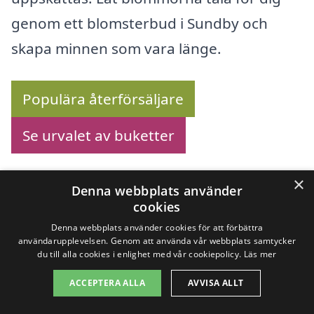
genom ett blomsterbud i Sundby och
skapa minnen som vara länge.
Populära återförsäljare
Se urvalet av buketter
×
Denna webbplats använder
Köp blommor online –
cookies
Denna webbplats använder cookies för att förbättra
Se utbudet här!
användarupplevelsen. Genom att använda vår webbplats samtycker
du till alla cookies i enlighet med vår cookiepolicy.
Läs mer
ACCEPTERA ALLA
AVVISA ALLT
Letar du efter ett blomsterbud i Sundby?