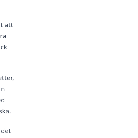
t att
öra
äck
tter,
an
ed
ska.
 det