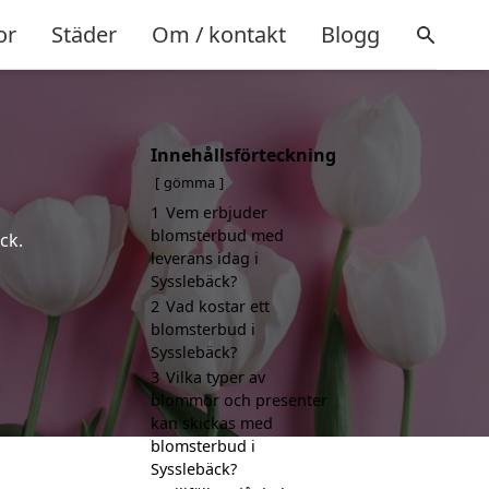
or
Städer
Om / kontakt
Blogg
Innehållsförteckning
gömma
1
Vem erbjuder
blomsterbud med
ck.
leverans idag i
Sysslebäck?
2
Vad kostar ett
blomsterbud i
Sysslebäck?
3
Vilka typer av
blommor och presenter
kan skickas med
blomsterbud i
Sysslebäck?