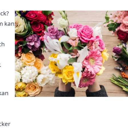
äck?
m kan
ch
.
kan
cker