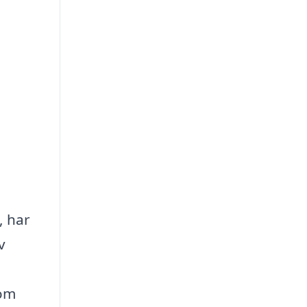
, har
v
nom