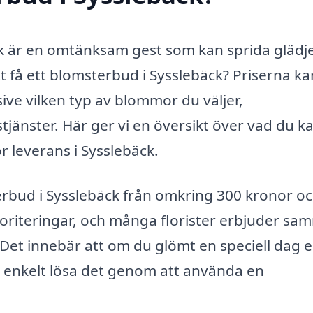
äck är en omtänksam gest som kan sprida glädj
 få ett blomsterbud i Sysslebäck? Priserna ka
sive vilken typ av blommor du väljer,
stjänster. Här ger vi en översikt över vad du k
r leverans i Sysslebäck.
terbud i Sysslebäck från omkring 300 kronor o
ioriteringar, och många florister erbjuder sa
. Det innebär att om du glömt en speciell dag e
du enkelt lösa det genom att använda en