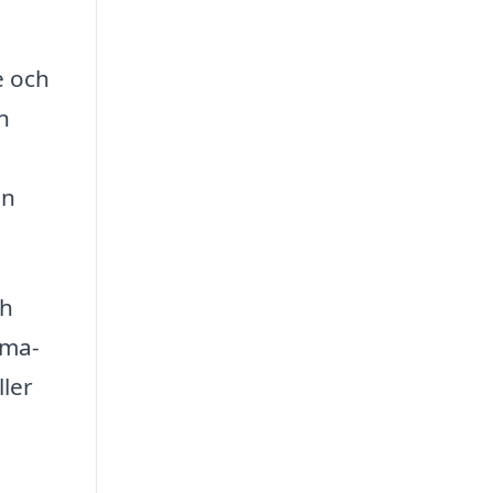
e och
n
an
ch
mma-
ller