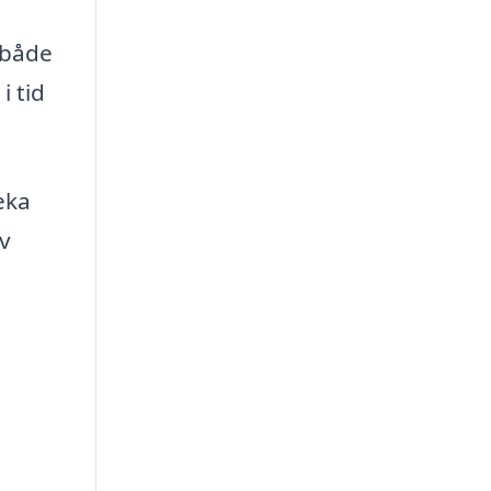
 både
i tid
eka
v