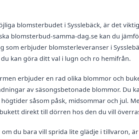
öjliga blomsterbudet i Sysslebäck, är det viktig
forska blomsterbud-samma-dag.se kan du jämf
tag som erbjuder blomsterleveranser i Syssleb
å du kan göra ditt val i lugn och ro hemifrån.
ormen erbjuder en rad olika blommor och buke
 blandningar av säsongsbetonade blommor. Du k
ör högtider såsom påsk, midsommar och jul. M
ukett direkt till dörren hos den du vill överra
om du bara vill sprida lite glädje i tillvaron, är