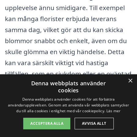
upplevelse ännu smidigare. Till exempel
kan många florister erbjuda leverans
samma dag, vilket gör att du kan skicka
blommor snabbt och enkelt, även om du
skulle glömma en viktig händelse. Detta
kan vara särskilt viktigt vid hastiga
tillfällen, som en sjukdom eller en oväntad
×
Denna webbplats använder
födelsedag.
cookies
Denna webbplats använder cookies för att förbättra
användarupplevelsen. Genom att använda vår webbplats samtycker
Fördelar med att använda
du till alla cookies i enlighet med vår cookiepolicy.
Läs mer
blomsterbud
ACCEPTERA ALLA
AVVISA ALLT