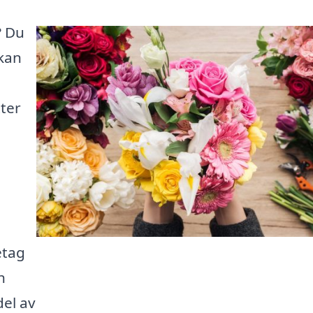
? Du
 kan
ter
etag
h
del av