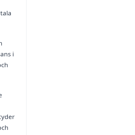
tala
n
ans i
och
e
tyder
och