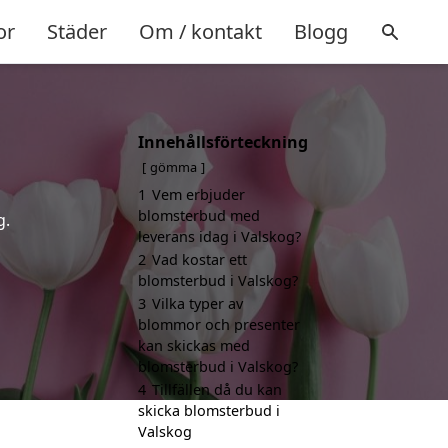
or
Städer
Om / kontakt
Blogg
Innehållsförteckning
gömma
1
Vem erbjuder
blomsterbud med
g.
leverans idag i Valskog?
2
Vad kostar ett
blomsterbud i Valskog?
3
Vilka typer av
blommor och presenter
kan skickas med
blomsterbud i Valskog?
4
Tillfällen då du kan
skicka blomsterbud i
Valskog