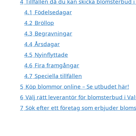
4
Tillfällen då du kan skicka blomsterbud i
4.1
Födelsedagar
4.2
Bröllop
4.3
Begravningar
4.4
Årsdagar
4.5
Nyinflyttade
4.6
Fira framgångar
4.7
Speciella tillfällen
5
Köp blommor online – Se utbudet här!
6
Välj rätt leverantör för blomsterbud i Va
7
Sök efter ett företag som erbjuder bloms