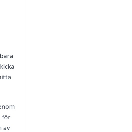
 bara
skicka
itta
genom
 för
n av