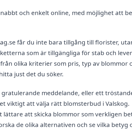
nabbt och enkelt online, med möjlighet att be
 får du inte bara tillgång till florister, uta
etterna som är tillgängliga för stab och lever
ifrån olika kriterier som pris, typ av blommor 
hitta just det du söker.
t gratulerande meddelande, eller ett tröstand
t viktigt att välja rätt blomsterbud i Valskog.
t lättare att skicka blommor som verkligen be
rska de olika alternativen och se vilka betyg 