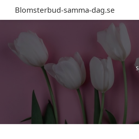
Blomsterbud-samma-dag.se
S