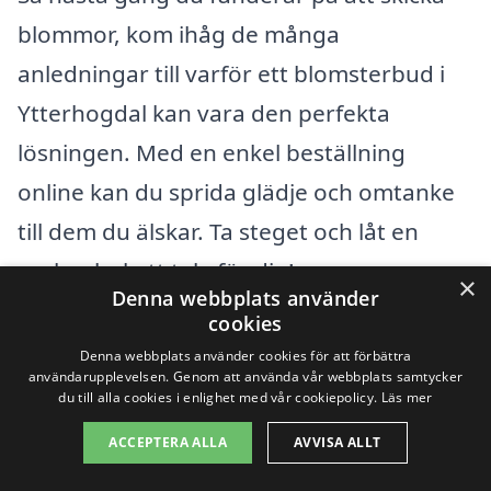
blommor, kom ihåg de många
anledningar till varför ett blomsterbud i
Ytterhogdal kan vara den perfekta
lösningen. Med en enkel beställning
online kan du sprida glädje och omtanke
till dem du älskar. Ta steget och låt en
vacker bukett tala för dig!
×
Denna webbplats använder
cookies
Populära återförsäljare
Denna webbplats använder cookies för att förbättra
användarupplevelsen. Genom att använda vår webbplats samtycker
du till alla cookies i enlighet med vår cookiepolicy.
Läs mer
Se urvalet av buketter
ACCEPTERA ALLA
AVVISA ALLT