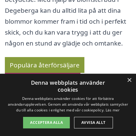
Degeberga kan du alltid lita på att dina
blommor kommer fram i tid och i perfekt
skick, och du kan vara trygg i att du ger
någon en stund av glädje och omtanke.
Populära återförsäljare
×
Se urvalet av buketter
Denna webbplats använder
cookies
Denna webbplats använder cookies för att förbättra
användarupplevelsen. Genom att använda vår webbplats samtycker
du till alla cookies i enlighet med vår cookiepolicy.
Läs mer
Köp blommor online –
ACCEPTERA ALLA
AVVISA ALLT
Se utbudet här!