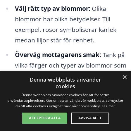
Välj rätt typ av blommor:
Olika
blommor har olika betydelser. Till
exempel, rosor symboliserar kärlek
medan liljor står för renhet.
Överväg mottagarens smak:
Tänk på
vilka färger och typer av blommor som
mottagaren gillar. En personlig touch
×
Denna webbplats använder
gör alltid en stor skillnad.
cookies
Denna webbplats använder cookies för att förbättra
Välj en pålitlig florist:
Använd vår
användarupplevelsen. Genom att använda vår webbplats samtycker
du till alla cookies i enlighet med vår cookiepolicy.
Läs mer
plattform för att hitta blommorbud i
ACCEPTERA ALLA
AVVISA ALLT
Mörbylånga med gott rykte och bra