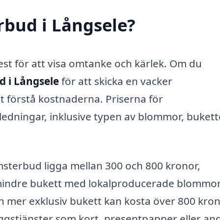
rbud i Långsele?
est för att visa omtanke och kärlek. Om du
 i Långsele
för att skicka en vacker
tt förstå kostnaderna. Priserna för
ledningar, inklusive typen av blommor, buket
msterbud ligga mellan 300 och 800 kronor,
mindre bukett med lokalproducerade blommo
h mer exklusiv bukett kan kosta över 800 kron
äggstjänster som kort, presentpapper eller an