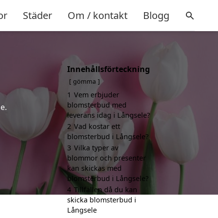
or
Städer
Om / kontakt
Blogg
Innehållsförteckning
gömma
1
Vem erbjuder
blomsterbud med
e.
leverans idag i Långsele?
2
Vad kostar ett
blomsterbud i Långsele?
3
Vilka typer av
blommor och presenter
kan skickas med
blomsterbud i Långsele?
4
Tillfällen då du kan
skicka blomsterbud i
Långsele