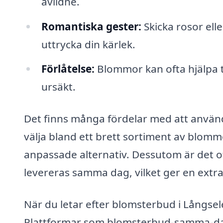
avlidne.
Romantiska gester:
Skicka rosor ell
uttrycka din kärlek.
Förlåtelse:
Blommor kan ofta hjälpa til
ursäkt.
Det finns många fördelar med att använd
välja bland ett brett sortiment av blom
anpassade alternativ. Dessutom är det o
levereras samma dag, vilket ger en extra
När du letar efter blomsterbud i Långsele
Plattformar som blomsterbud-samma-dag.s