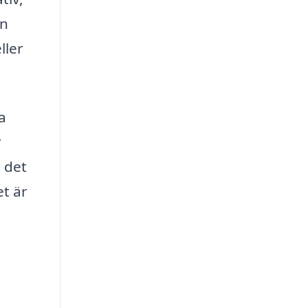
en
ller
a
r
 det
et är