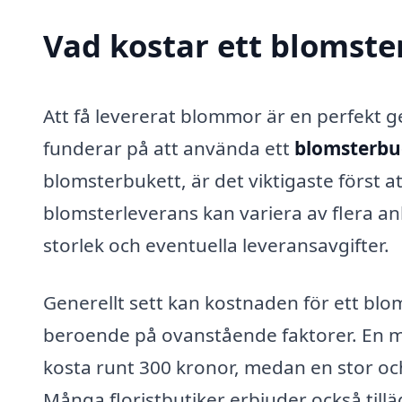
Vad kostar ett blomste
Att få levererat blommor är en perfekt g
funderar på att använda ett
blomsterbud
blomsterbukett, är det viktigaste först a
blomsterleverans kan variera av flera an
storlek och eventuella leveransavgifter.
Generellt sett kan kostnaden för ett blo
beroende på ovanstående faktorer. En 
kosta runt 300 kronor, medan en stor oc
Många floristbutiker erbjuder också till