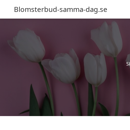
Blomsterbud-samma-dag.se
S