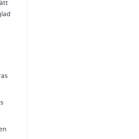
ätt
glad
ras
as
en