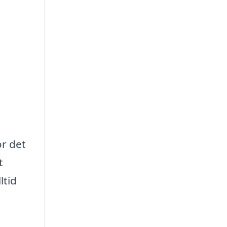
r det
t
ltid