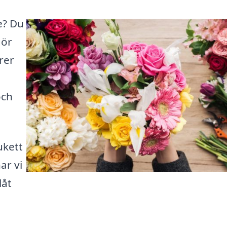
e? Du
gör
ärer
och
ukett
ar vi
låt