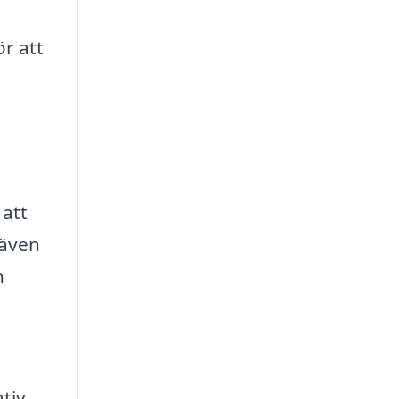
ör att
 att
 även
n
tiv,