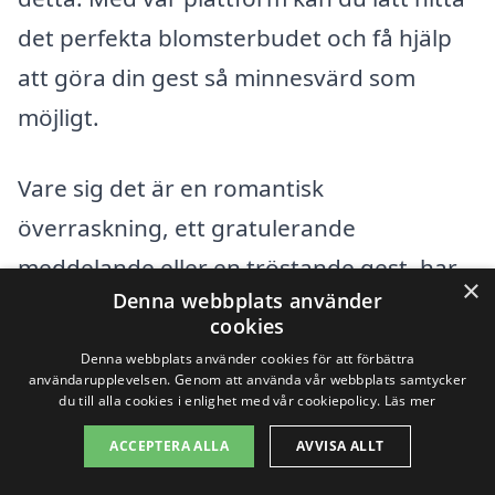
det perfekta blomsterbudet och få hjälp
att göra din gest så minnesvärd som
möjligt.
Vare sig det är en romantisk
överraskning, ett gratulerande
meddelande eller en tröstande gest, har
×
Denna webbplats använder
blommorna en unik förmåga att förmedla
cookies
känslor som ord ibland inte räcker till.
Denna webbplats använder cookies för att förbättra
användarupplevelsen. Genom att använda vår webbplats samtycker
Skicka blommor idag och dela med dig av
du till alla cookies i enlighet med vår cookiepolicy.
Läs mer
glädjen!
ACCEPTERA ALLA
AVVISA ALLT