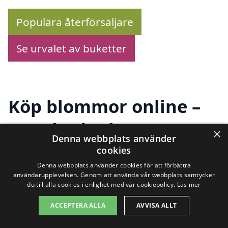
Populära återförsäljare
Se urvalet av buketter
Köp blommor online –
Se utbudet här!
×
Denna webbplats använder
cookies
Denna webbplats använder cookies för att förbättra
Letar du efter ett pålitligt blomsterbud i
användarupplevelsen. Genom att använda vår webbplats samtycker
du till alla cookies i enlighet med vår cookiepolicy.
Läs mer
Nyehusen? Här kan du enkelt upptäcka
ett brett utbud av vackra
ACCEPTERA ALLA
AVVISA ALLT
blomsterbuketter från olika förhandlare.