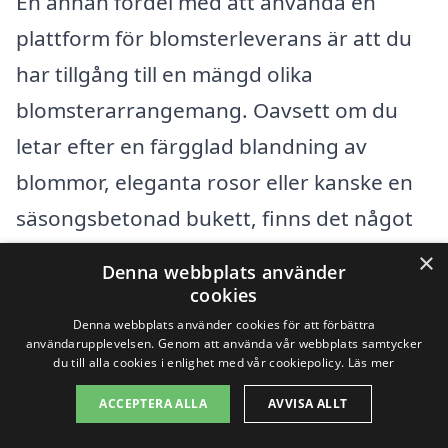
En annan fördel med att använda en
plattform för blomsterleverans är att du
har tillgång till en mängd olika
blomsterarrangemang. Oavsett om du
letar efter en färgglad blandning av
blommor, eleganta rosor eller kanske en
säsongsbetonad bukett, finns det något
för alla smaker. Många florerande företag
×
Denna webbplats använder
erbjuder även anpassningsalternativ så
cookies
att du kan skapa en bukett som verkligen
Denna webbplats använder cookies för att förbättra
användarupplevelsen. Genom att använda vår webbplats samtycker
passar tillfället.
du till alla cookies i enlighet med vår cookiepolicy.
Läs mer
ACCEPTERA ALLA
AVVISA ALLT
För att hjälpa dig ytterligare här är några