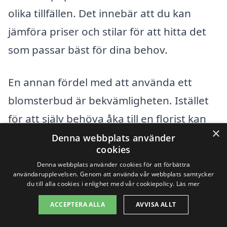
olika tillfällen. Det innebär att du kan
jämföra priser och stilar för att hitta det
som passar bäst för dina behov.
En annan fördel med att använda ett
blomsterbud är bekvämligheten. Istället
för att själv behöva åka till en florist kan
×
du enkelt beställa blommorna online och
Denna webbplats använder
cookies
få dem levererade hem till mottagaren.
Denna webbplats använder cookies för att förbättra
Många florister erbjuder även samma-
användarupplevelsen. Genom att använda vår webbplats samtycker
du till alla cookies i enlighet med vår cookiepolicy.
Läs mer
dag-leverans, vilket innebär att du kan
ACCEPTERA ALLA
AVVISA ALLT
skicka blommor även om du glömde en