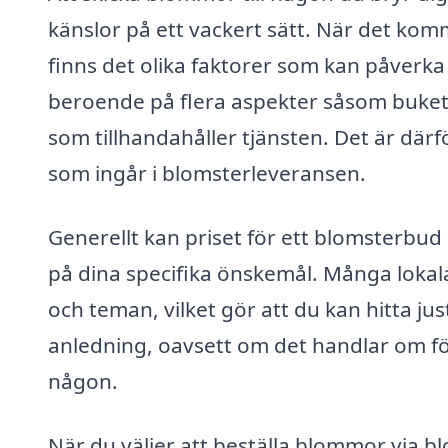
känslor på ett vackert sätt. När det kommer
finns det olika faktorer som kan påverka
beroende på flera aspekter såsom bukett
som tillhandahåller tjänsten. Det är därf
som ingår i blomsterleveransen.
Generellt kan priset för ett blomsterbud
på dina specifika önskemål. Många lokala 
och teman, vilket gör att du kan hitta ju
anledning, oavsett om det handlar om föd
någon.
När du väljer att beställa blommor via bl