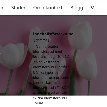
or
Städer
Om / kontakt
Blogg
Innehållsförteckning
gömma
1
Vem erbjuder
blomsterbud med
.
leverans idag i Torsås?
2
Vad kostar ett
blomsterbud i Torsås?
3
Vilka typer av
blommor och presenter
kan skickas med
blomsterbud i Torsås?
4
Tillfällen då du kan
skicka blomsterbud i
Torsås