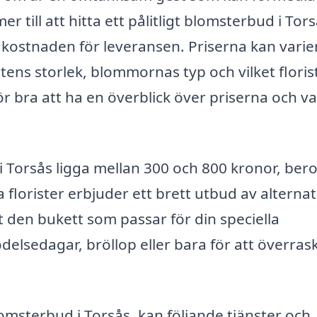
 till att hitta ett pålitligt blomsterbud i Tors
 kostnaden för leveransen. Priserna kan varie
ens storlek, blommornas typ och vilket floris
ör bra att ha en överblick över priserna och v
 i Torsås ligga mellan 300 och 800 kronor, be
florister erbjuder ett brett utbud av alternat
st den bukett som passar för din speciella
elsedagar, bröllop eller bara för att överras
omsterbud i Torsås, kan följande tjänster och