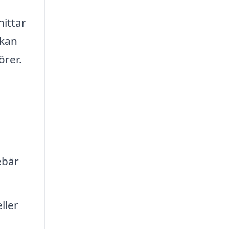
ittar
 kan
örer.
ebär
ller