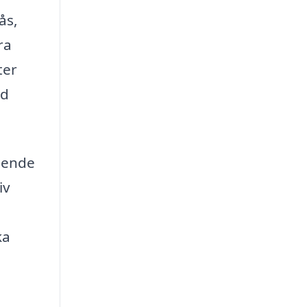
ås,
ra
ter
ad
roende
iv
ka