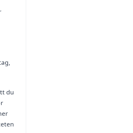
r
tag,
tt du
or
ner
teten