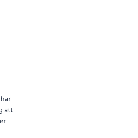
 har
g att
ler