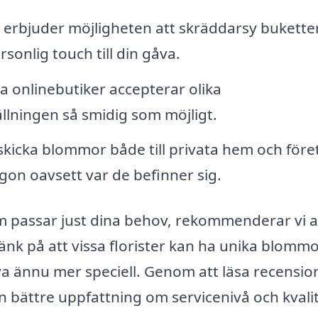
r erbjuder möjligheten att skräddarsy bukette
rsonlig touch till din gåva.
onlinebutiker accepterar olika
llningen så smidig som möjligt.
kicka blommor både till privata hem och före
ågon oavsett var de befinner sig.
om passar just dina behov, rekommenderar vi a
 Tänk på att vissa florister kan ha unika blomm
a ännu mer speciell. Genom att läsa recensio
n bättre uppfattning om servicenivå och kvali