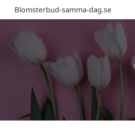
Blomsterbud-samma-dag.se