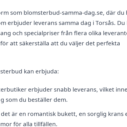
tform som blomsterbud-samma-dag.se, där du h
som erbjuder leverans samma dag i Torsås. Du
ng och specialpriser från flera olika leverant
r att säkerställa att du väljer det perfekta
msterbud kan erbjuda:
butiker erbjuder snabb leverans, vilket inn
g som du beställer dem.
et är en romantisk bukett, en sorglig krans e
r för alla tillfällen.