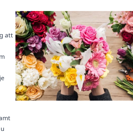
g att
om
je
samt
du