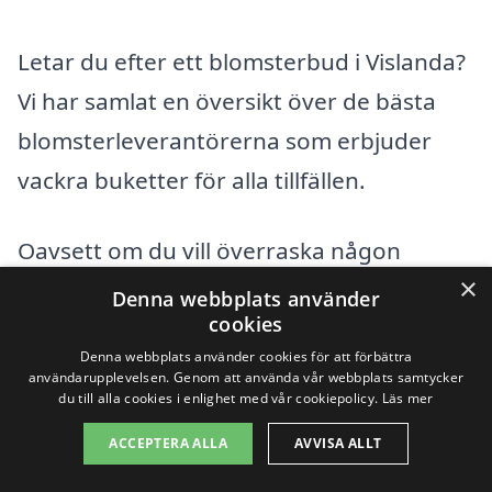
Letar du efter ett blomsterbud i Vislanda?
Vi har samlat en översikt över de bästa
blomsterleverantörerna som erbjuder
vackra buketter för alla tillfällen.
Oavsett om du vill överraska någon
×
speciell eller bara förgylla din egen
Denna webbplats använder
cookies
tillvaro, hittar du fantastiska blommor
Denna webbplats använder cookies för att förbättra
som kan levereras direkt till dörren.
användarupplevelsen. Genom att använda vår webbplats samtycker
du till alla cookies i enlighet med vår cookiepolicy.
Läs mer
Utforska vårt sortiment av florister och
hitta den perfekta blomsterleveransen
ACCEPTERA ALLA
AVVISA ALLT
idag!