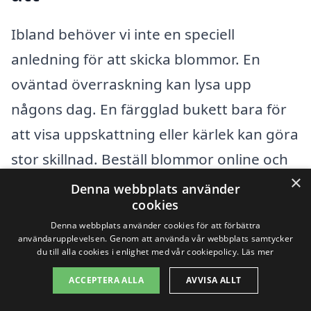
Ibland behöver vi inte en speciell
anledning för att skicka blommor. En
oväntad överraskning kan lysa upp
någons dag. En färgglad bukett bara för
att visa uppskattning eller kärlek kan göra
stor skillnad. Beställ blommor online och
×
låt ett
blomsterbud i Barsebäck
leverera
Denna webbplats använder
cookies
dem direkt till dörren.
Denna webbplats använder cookies för att förbättra
användarupplevelsen. Genom att använda vår webbplats samtycker
du till alla cookies i enlighet med vår cookiepolicy.
Läs mer
Festliga högtider
ACCEPTERA ALLA
AVVISA ALLT
Jul