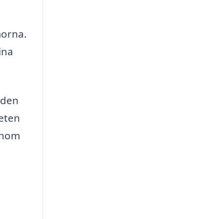
morna.
ina
a den
eten
genom