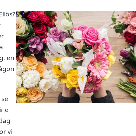
Ellös?
t
er
la
g, en
någon
 se
ine
idag
ör vi