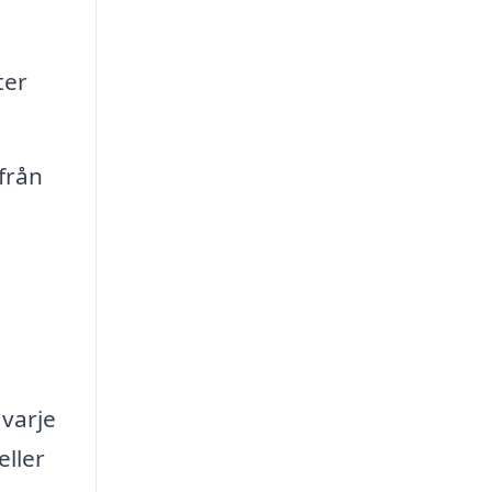
ter
 från
varje
eller