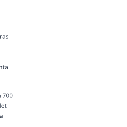
eras
nta
h 700
det
ga