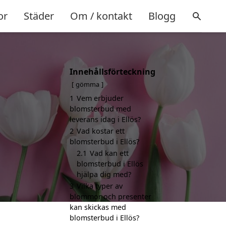
or
Städer
Om / kontakt
Blogg
Innehållsförteckning
gömma
1
Vem erbjuder
blomsterbud med
leverans idag i Ellös?
2
Vad kostar ett
blomsterbud i Ellös?
2.1
Vad kan ett
blomsterbud i Ellös
hjälpa dig med?
3
Vilka typer av
blommor och presenter
kan skickas med
blomsterbud i Ellös?