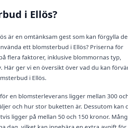
bud i Ellös?
Ellös är en omtänksam gest som kan förgylla d
nvända ett blomsterbud i Ellös? Priserna för
å flera faktorer, inklusive blommornas typ,
. Här ger vi en översikt över vad du kan förvä
msterbud i Ellös.
 för en blomsterleverans ligger mellan 300 oc
ljer och hur stor buketten är. Dessutom kan 
tvis ligger på mellan 50 och 150 kronor. Mån
a dag, vilket kan innebära en extra avgift för