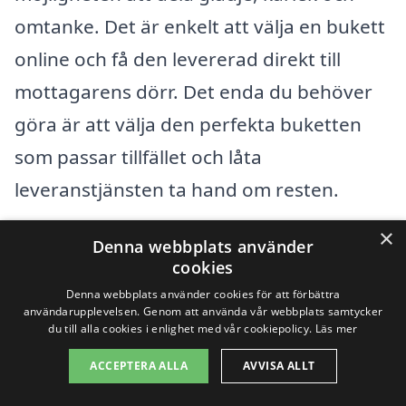
omtanke. Det är enkelt att välja en bukett
online och få den levererad direkt till
mottagarens dörr. Det enda du behöver
göra är att välja den perfekta buketten
som passar tillfället och låta
leveranstjänsten ta hand om resten.
×
När du väljer att skicka blommor genom
Denna webbplats använder
cookies
en lokal floristh, stöder du inte bara den
Denna webbplats använder cookies för att förbättra
lokala ekonomin utan får också tillgång till
användarupplevelsen. Genom att använda vår webbplats samtycker
du till alla cookies i enlighet med vår cookiepolicy.
Läs mer
de finaste blommorna i området. Dessa
ACCEPTERA ALLA
AVVISA ALLT
företag är experter på att skapa vackra