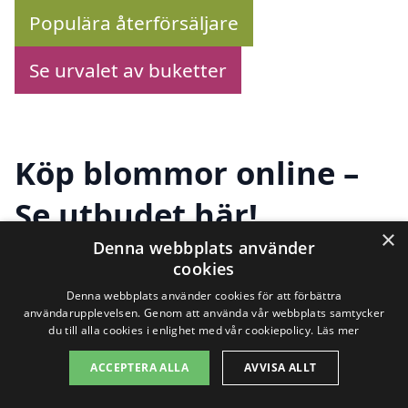
Populära återförsäljare
Se urvalet av buketter
Köp blommor online –
Se utbudet här!
×
Denna webbplats använder
cookies
Letar du efter ett blomsterbud i Fornåsa?
Denna webbplats använder cookies för att förbättra
användarupplevelsen. Genom att använda vår webbplats samtycker
Här har du möjligheten att utforska ett
du till alla cookies i enlighet med vår cookiepolicy.
Läs mer
brett utbud av vackra blomsterbuketter
ACCEPTERA ALLA
AVVISA ALLT
från olika förhandlare. Oavsett om det