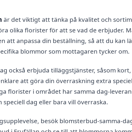
n
är det viktigt att tänka på kvalitet och sorti
a olika florister för att se vad de erbjuder. 
n att anpassa din beställning, så att du kan l
 specifika blommor som mottagaren tycker om.
g också erbjuda tilläggstjänster, såsom kort,
enklare att göra din överraskning extra speciel
ga florister i området har samma dag-leveran
 speciell dag eller bara vill överraska.
ningsupplevelse, besök blomsterbud-samma-dag
bud i Frufällan och se till att blommorna kom