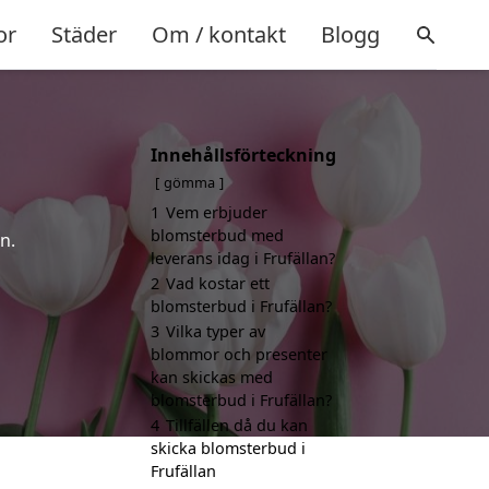
or
Städer
Om / kontakt
Blogg
Innehållsförteckning
gömma
1
Vem erbjuder
blomsterbud med
n.
leverans idag i Frufällan?
2
Vad kostar ett
blomsterbud i Frufällan?
3
Vilka typer av
blommor och presenter
kan skickas med
blomsterbud i Frufällan?
4
Tillfällen då du kan
skicka blomsterbud i
Frufällan