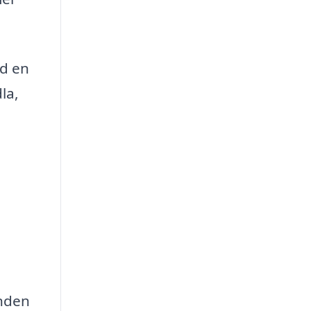
ed en
la,
anden