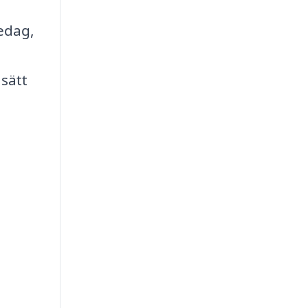
sedag,
 sätt