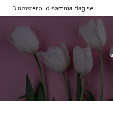
Blomsterbud-samma-dag.se
S