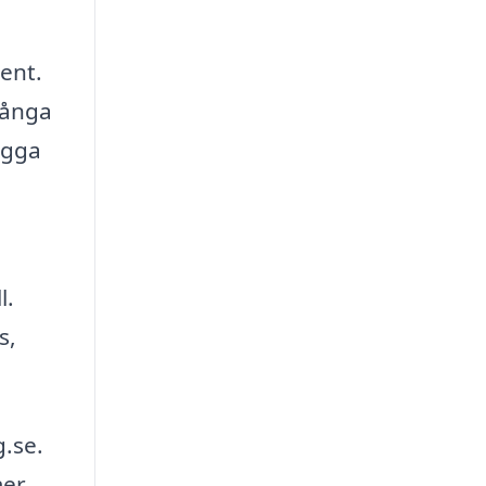
ment.
Många
ägga
l.
s,
.se.
mer