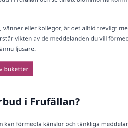
 vänner eller kollegor, är det alltid trevligt m
rstår vikten av de meddelanden du vill förmed
nnu ljusare.
av buketter
rbud i Frufällan?
om kan förmedla känslor och tänkliga meddel