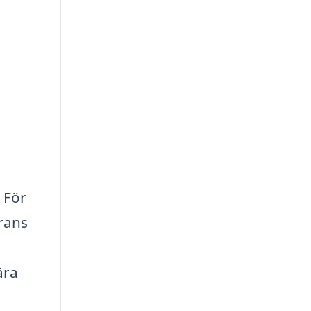
 För
erans
ära