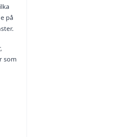
ilka
de på
ster.
,
er som