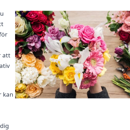
Du
tt
för
 att
ativ
r kan
 dig