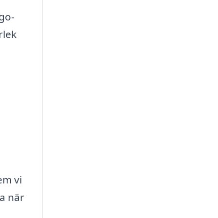
go-
rlek
em vi
ta när