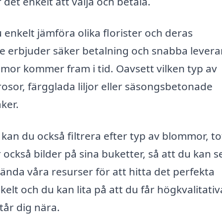
det enkelt att välja och betala.
nkelt jämföra olika florister och deras
 erbjuder säker betalning och snabba levera
mmor kommer fram i tid. Oavsett vilken typ av
osor, färgglada liljor eller säsongsbetonade
ker.
kan du också filtrera efter typ av blommor, to
 också bilder på sina buketter, så att du kan s
vända våra resurser för att hitta det perfekta
elt och du kan lita på att du får högkvalitativ
tår dig nära.