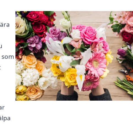
nära
u
t som
t
ar
älpa