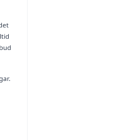
det
ltid
rbud
gar.