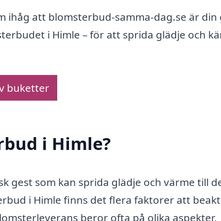
om ihåg att blomsterbud-samma-dag.se är din 
terbudet i Himle – för att sprida glädje och kä
av buketter
rbud i Himle?
sk gest som kan sprida glädje och värme till d
rbud i Himle finns det flera faktorer att beak
blomsterleverans beror ofta på olika aspekter,