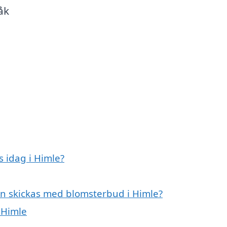
åk
 idag i Himle?
an skickas med blomsterbud i Himle?
 Himle