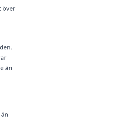
t över
nden.
rar
re än
 än