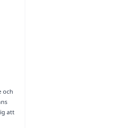
e och
nns
ig att