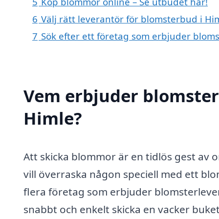
5
Köp blommor online – Se utbudet här!
6
Välj rätt leverantör för blomsterbud i Hi
7
Sök efter ett företag som erbjuder bloms
Vem erbjuder blomster
Himle?
Att skicka blommor är en tidlös gest av 
vill överraska någon speciell med ett blom
flera företag som erbjuder blomsterlever
snabbt och enkelt skicka en vacker bukett