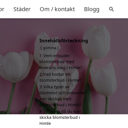
or
Städer
Om / kontakt
Blogg
Innehållsförteckning
gömma
1
Vem erbjuder
blomsterbud med
.
leverans idag i Himle?
2
Vad kostar ett
blomsterbud i Himle?
3
Vilka typer av
blommor och presenter
kan skickas med
blomsterbud i Himle?
4
Tillfällen då du kan
skicka blomsterbud i
Himle