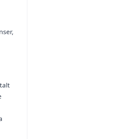
nser,
talt
e
a