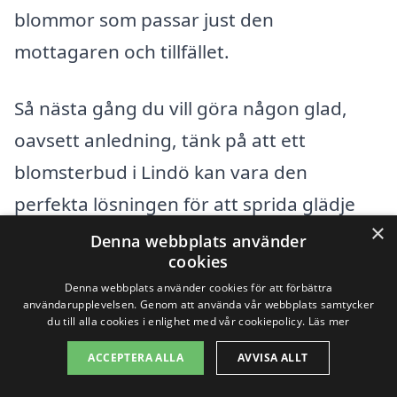
blommor som passar just den
mottagaren och tillfället.
Så nästa gång du vill göra någon glad,
oavsett anledning, tänk på att ett
blomsterbud i Lindö kan vara den
perfekta lösningen för att sprida glädje
×
och värme. Dessutom erbjuder många av
Denna webbplats använder
cookies
våra samarbetande florister snabba och
Denna webbplats använder cookies för att förbättra
pålitliga leveranser, så att du kan vara
användarupplevelsen. Genom att använda vår webbplats samtycker
du till alla cookies i enlighet med vår cookiepolicy.
Läs mer
säker på att blommorna kommer fram i
ACCEPTERA ALLA
AVVISA ALLT
tid. Ta steget och överraska någon du
bryr dig om!