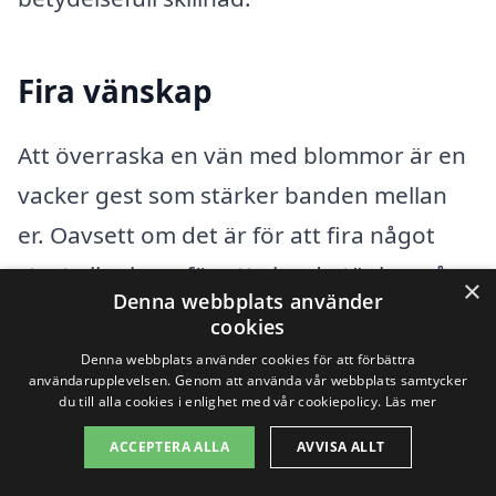
Fira vänskap
Att överraska en vän med blommor är en
vacker gest som stärker banden mellan
er. Oavsett om det är för att fira något
stort eller bara för att visa du tänker på
×
Denna webbplats använder
dem, kan ett blomsterbud göra det enkelt
cookies
att skicka en glad överraskning. Att få
Denna webbplats använder cookies för att förbättra
användarupplevelsen. Genom att använda vår webbplats samtycker
blommor levererade direkt hem till
du till alla cookies i enlighet med vår cookiepolicy.
Läs mer
dörren skapar en härlig känsla av
ACCEPTERA ALLA
AVVISA ALLT
uppskattning och gemenskap.