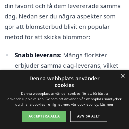
din favorit och få dem levererade samma
dag. Nedan ser du några aspekter som
gör att blomsterbud blivit en populär
metod för att skicka blommor:
Snabb leverans:
Många florister
erbjuder samma dag-leverans, vilket
×
innebär att du kan skicka blommor
Denna webbplats använder
cookies
snabbt och effektivt.
Denna webbplats använder cookies för att förbättra
användarupplevelsen. Genom att använda vår webbplats samtycker
Brett urval:
Det finns ett stort utbud
du till alla cookies i enlighet med vår cookiepolicy.
Läs mer
av buketter, inklusive allt från
ACCEPTERA ALLA
AVVISA ALLT
romantiska rosor till färgglada